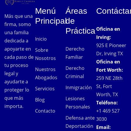
Menú
Áreas
Contácta
Más que una
Principal
de
firma, somo
Oficina en
Práctica
una familia
Irving:
Inicio
dedicada a
925 E Pioneer
Derecho
apoyarte en
Sobre
Dr, Irving TX
Familiar
cada paso de
Nosotros
Oficina en
tu proceso
Derecho
Nuestros
Fort Worth:
legal y
Criminal
Abogados
259 NE 28th
ayudarte a
St, Fort
Inmigración
Servicios
proteger lo
Worth, TX
que más
Lesiones
Blog
Teléfono:
importa.
Personales
Contacto
+1 469 527
Defensa ante
3030
Deportación
Email: