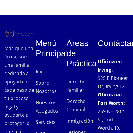
Menú
Áreas
Contácta
Más que una
Principal
de
firma, somo
Oficina en
Práctica
una familia
Irving:
Inicio
dedicada a
925 E Pioneer
Derecho
apoyarte en
Sobre
Dr, Irving TX
Familiar
cada paso de
Nosotros
Oficina en
tu proceso
Derecho
Nuestros
Fort Worth:
legal y
Criminal
Abogados
259 NE 28th
ayudarte a
St, Fort
Inmigración
Servicios
proteger lo
Worth, TX
que más
Lesiones